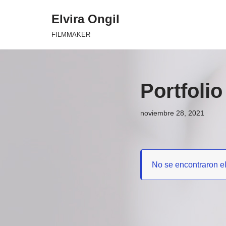
Elvira Ongil
Saltar
FILMMAKER
al
contenido
Portfolio
noviembre 28, 2021
No se encontraron e