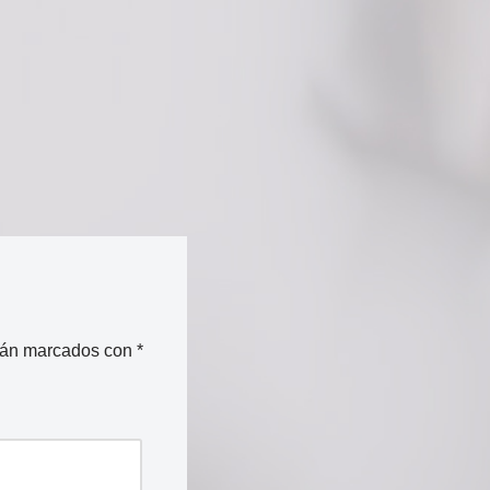
stán marcados con
*