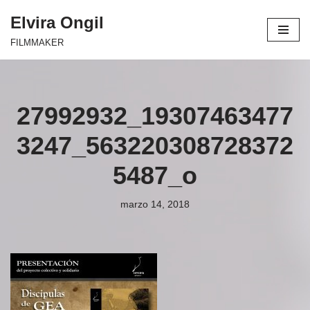
Elvira Ongil
Saltar
FILMMAKER
al
contenido
27992932_19307463477
3247_563220308728372
5487_o
marzo 14, 2018