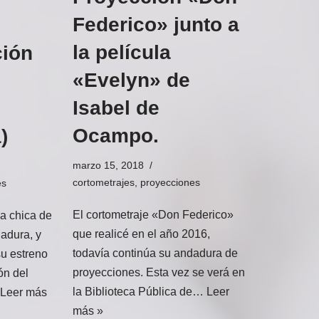
Federico» junto a
la película
ción
«Evelyn» de
Isabel de
Ocampo.
)
marzo 15, 2018
cortometrajes
,
proyecciones
es
El cortometraje «Don Federico»
a chica de
que realicé en el año 2016,
adura, y
todavía continúa su andadura de
su estreno
proyecciones. Esta vez se verá en
ón del
la Biblioteca Pública de…
Leer
Leer más
más »