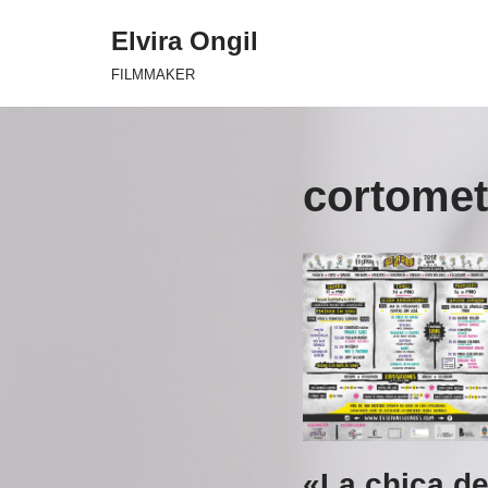
Elvira Ongil
Saltar
FILMMAKER
al
contenido
cortomet
«La chica d